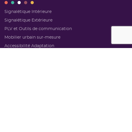
Signalétique Intérieure
Signalétique Extérieure
PLV et Outils de communication
Mobilier urbain sur-mesure
Accessibilité Adaptation
NAVIGATION
Accueil
Nos réalisations
Bureau d’études
Actus
Qui sommes-nous
Contact