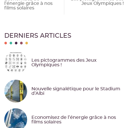
l’énergie grâce à nos
Jeux Olympiques !
de
films solaires
l’article
DERNIERS ARTICLES
Les pictogrammes des Jeux
Olympiques !
Nouvelle signalétique pour le Stadium
d’Albi
Economisez de l’énergie grâce à nos
films solaires