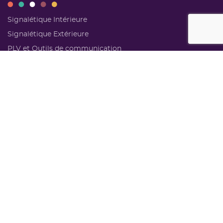
Signalétique Intérieure
Signalétique Extérieure
PLV et Outils de communication
Mobilier urbain sur-mesure
Accessibilité Adaptation
NAVIGATION
Accueil
Nos réalisations
Bureau d’études
Actus
Qui sommes-nous
Contact