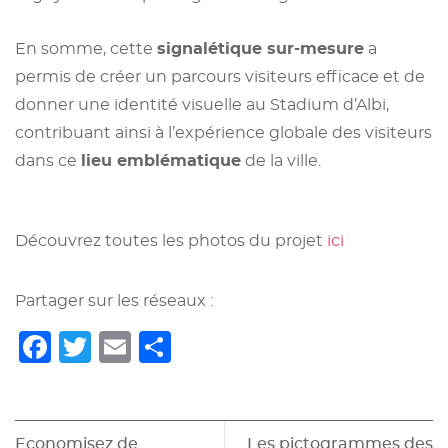
En somme, cette
signalétique sur-mesure
a
permis de créer un parcours visiteurs efficace et de
donner une identité visuelle au Stadium d’Albi,
contribuant ainsi à l’expérience globale des visiteurs
dans ce
lieu emblématique
de la ville.
Découvrez toutes les photos du projet
ici
Partager sur les réseaux :
Facebook
Twitter
Email
Partager
Navigation
Economisez de
Les pictogrammes des