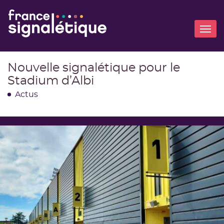
Aller
Aller
à
au
M
la
contenu
navigation
Nouvelle signalétique pour le
Stadium d’Albi
Actus